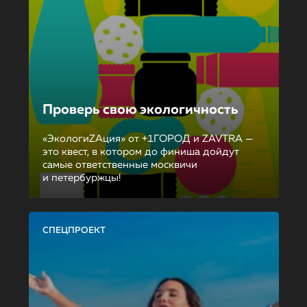
Проверь свою экологичность
«ЭкологиZAция» от +1ГОРОД и ZAVTRA —
это квест, в котором до финиша дойдут
самые ответственные москвичи
и петербуржцы!
СПЕЦПРОЕКТ