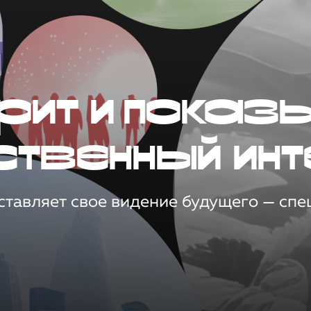
рит и показ
ственный инт
тавляет свое видение будущего — спец