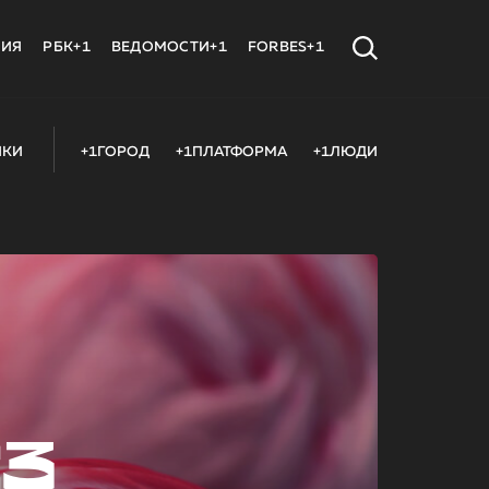
МИЯ
РБК+1
ВЕДОМОСТИ+1
FORBES+1
ИКИ
+1ГОРОД
+1ПЛАТФОРМА
+1ЛЮДИ
23