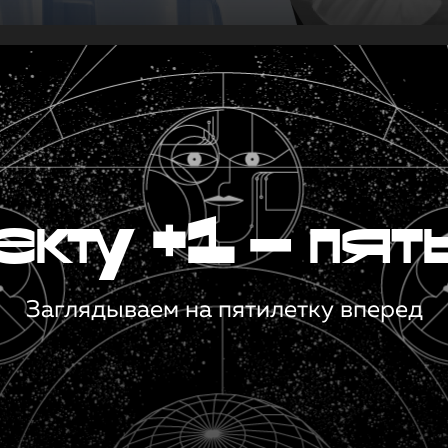
кту +1 — пят
Заглядываем на пятилетку вперед