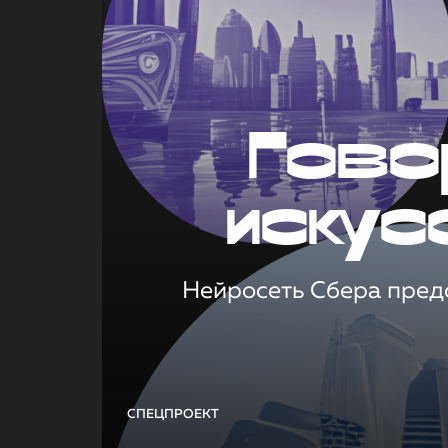
Гово
искус
Нейросеть Сбера предс
СПЕЦПРОЕКТ