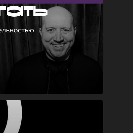
гать
ельностью