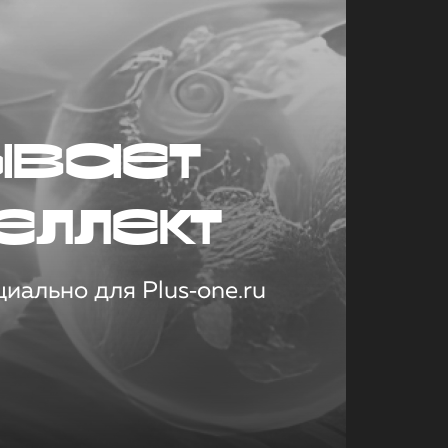
ывает
еллект
иально для Plus‑one.ru