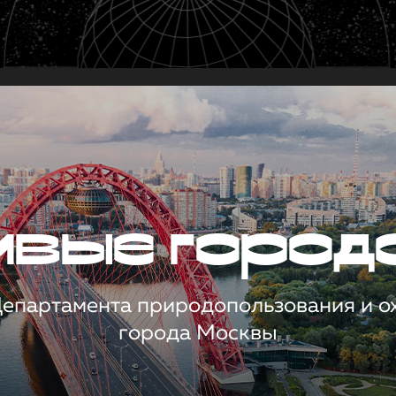
чивые город
 Департамента природопользования и 
города Москвы