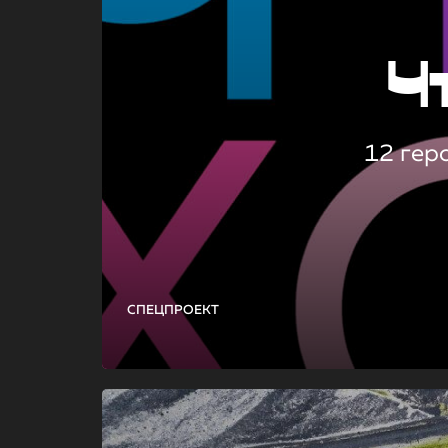
Ч
12 гер
СПЕЦПРОЕКТ