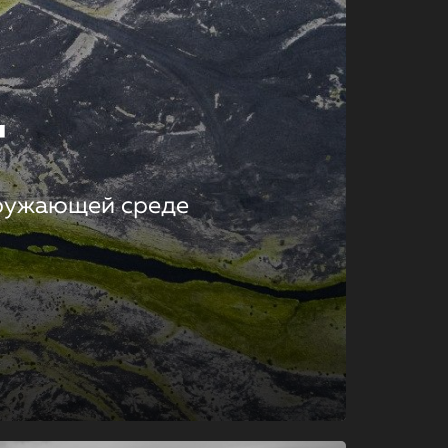
т
кружающей среде