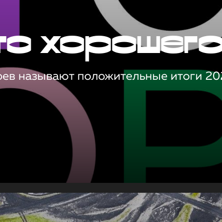
то хорошег
оев называют положительные итоги 20