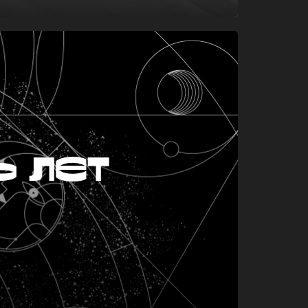
ь лет