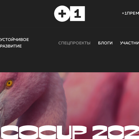
+1ПРЕ
УСТОЙЧИВОЕ
СПЕЦПРОЕКТЫ
БЛОГИ
УЧАСТН
РАЗВИТИЕ
COCUP 20