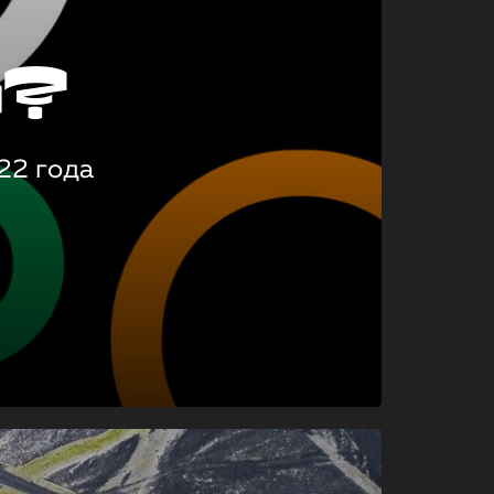
о?
22 года