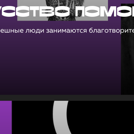
усство помо
пешные люди занимаются благотворит