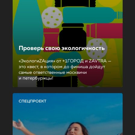
Проверь свою экологичность
«ЭкологиZAция» от +1ГОРОД и ZAVTRA —
это квест, в котором до финиша дойдут
самые ответственные москвичи
и петербуржцы!
СПЕЦПРОЕКТ