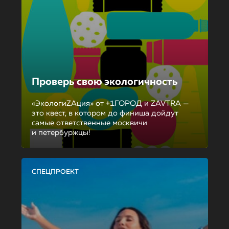
Проверь свою экологичность
«ЭкологиZAция» от +1ГОРОД и ZAVTRA —
это квест, в котором до финиша дойдут
самые ответственные москвичи
и петербуржцы!
СПЕЦПРОЕКТ