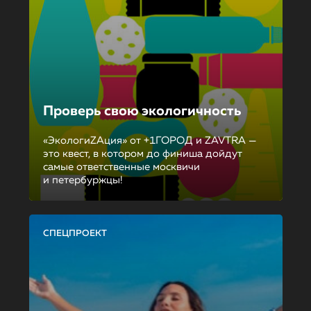
Проверь свою экологичность
«ЭкологиZAция» от +1ГОРОД и ZAVTRA —
это квест, в котором до финиша дойдут
самые ответственные москвичи
и петербуржцы!
СПЕЦПРОЕКТ