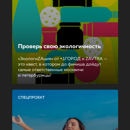
Проверь свою экологичность
«ЭкологиZAция» от +1ГОРОД и ZAVTRA —
это квест, в котором до финиша дойдут
самые ответственные москвичи
и петербуржцы!
СПЕЦПРОЕКТ