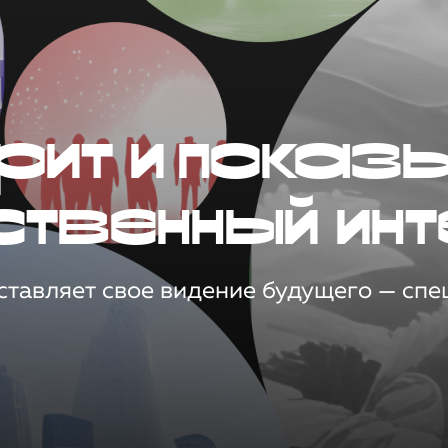
рит и показ
ственный инт
тавляет свое видение будущего — спец