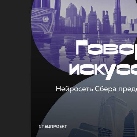
Гово
искус
Нейросеть Сбера предс
СПЕЦПРОЕКТ