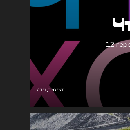
Ч
12 гер
СПЕЦПРОЕКТ