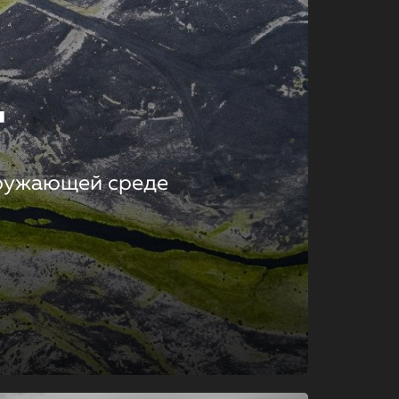
т
кружающей среде