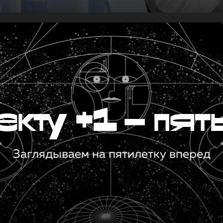
кту +1 — пят
Заглядываем на пятилетку вперед