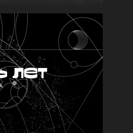
ь лет