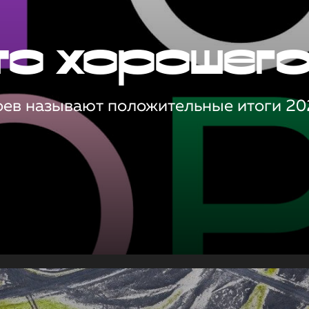
то хорошег
оев называют положительные итоги 20