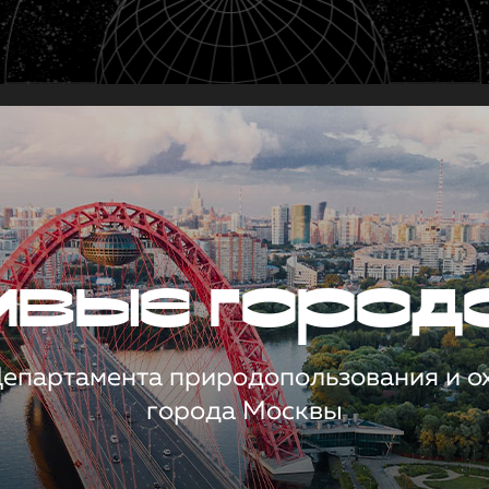
чивые город
 Департамента природопользования и 
города Москвы