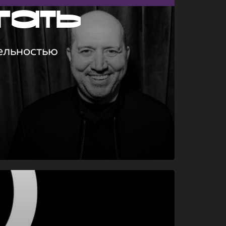
гать
ельностью