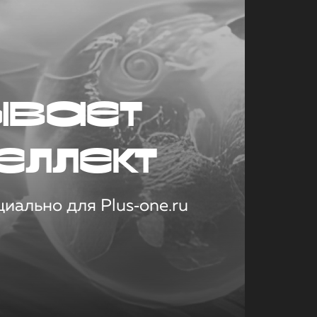
ывает
еллект
иально для Plus‑one.ru