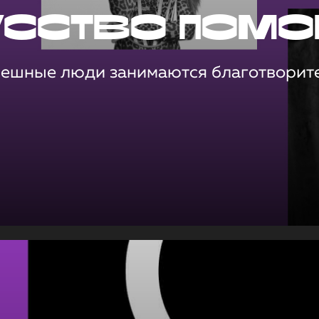
усство помо
пешные люди занимаются благотворит