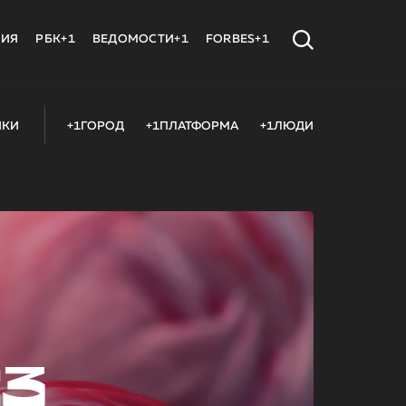
МИЯ
РБК+1
ВЕДОМОСТИ+1
FORBES+1
ИКИ
+1ГОРОД
+1ПЛАТФОРМА
+1ЛЮДИ
23