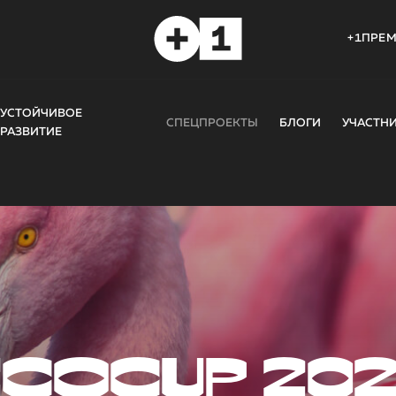
+1ПРЕ
УСТОЙЧИВОЕ
СПЕЦПРОЕКТЫ
БЛОГИ
УЧАСТН
РАЗВИТИЕ
COCUP 20