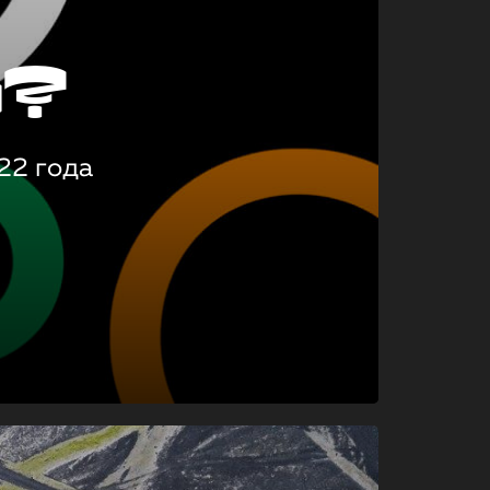
о?
22 года