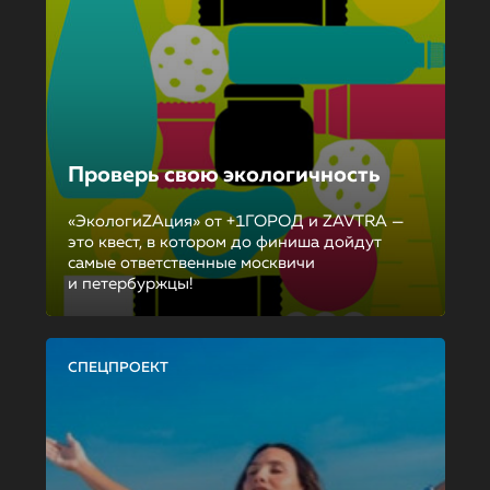
Проверь свою экологичность
«ЭкологиZAция» от +1ГОРОД и ZAVTRA —
это квест, в котором до финиша дойдут
самые ответственные москвичи
и петербуржцы!
СПЕЦПРОЕКТ