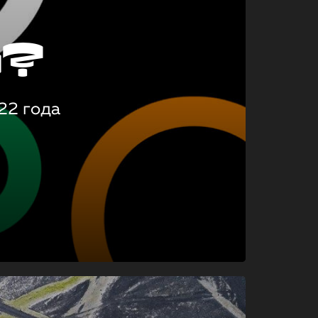
о?
22 года