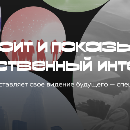
рит и показ
ственный инт
тавляет свое видение будущего — спец