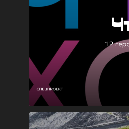
Ч
12 гер
СПЕЦПРОЕКТ