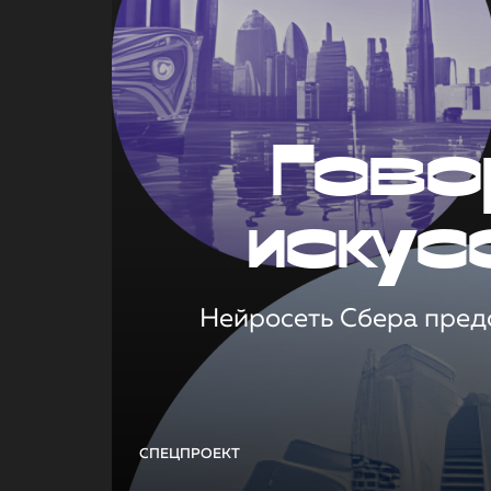
Гово
искус
Нейросеть Сбера предс
СПЕЦПРОЕКТ