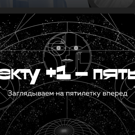
кту +1 — пят
Заглядываем на пятилетку вперед