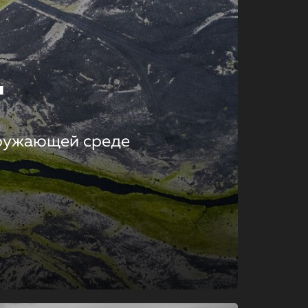
т
кружающей среде