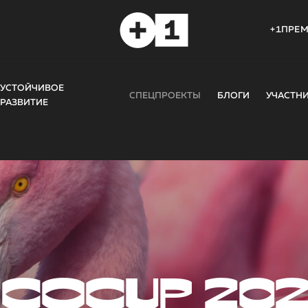
+1ПРЕ
УСТОЙЧИВОЕ
СПЕЦПРОЕКТЫ
БЛОГИ
УЧАСТН
РАЗВИТИЕ
COCUP 20