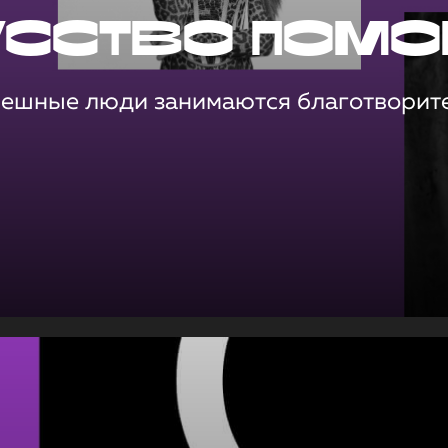
усство помо
пешные люди занимаются благотворит