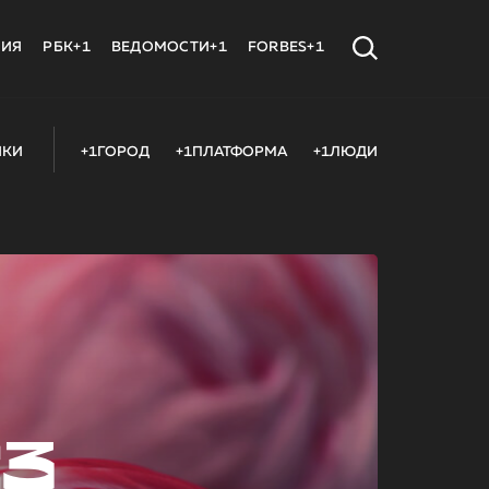
МИЯ
РБК+1
ВЕДОМОСТИ+1
FORBES+1
ИКИ
+1ГОРОД
+1ПЛАТФОРМА
+1ЛЮДИ
23