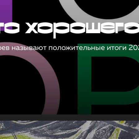
то хорошег
оев называют положительные итоги 20