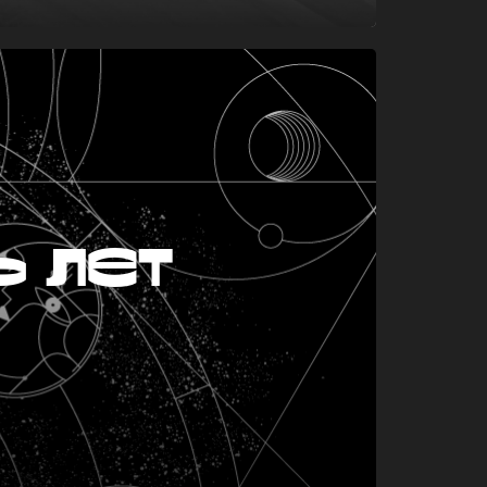
ь лет