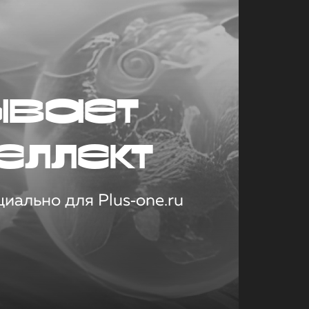
ывает
еллект
иально для Plus‑one.ru