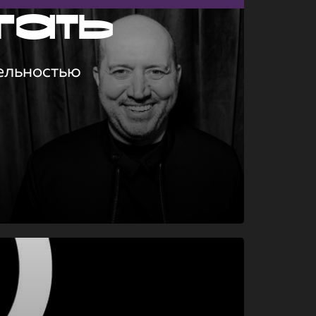
гать
ельностью