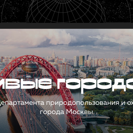
чивые город
 Департамента природопользования и 
города Москвы