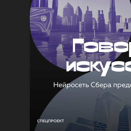
Гово
искус
Нейросеть Сбера предс
СПЕЦПРОЕКТ