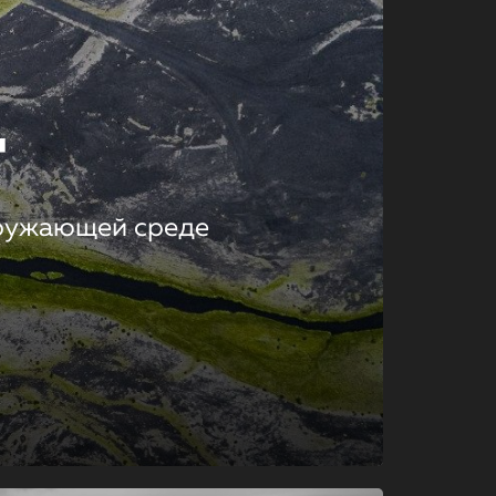
т
кружающей среде