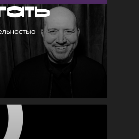
гать
ельностью