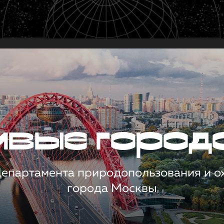
чивые город
 Департамента природопользования и 
города Москвы