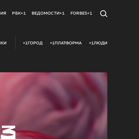
МИЯ
РБК+1
ВЕДОМОСТИ+1
FORBES+1
ИКИ
+1ГОРОД
+1ПЛАТФОРМА
+1ЛЮДИ
23