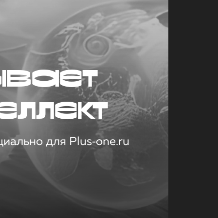
ывает
еллект
иально для Plus‑one.ru