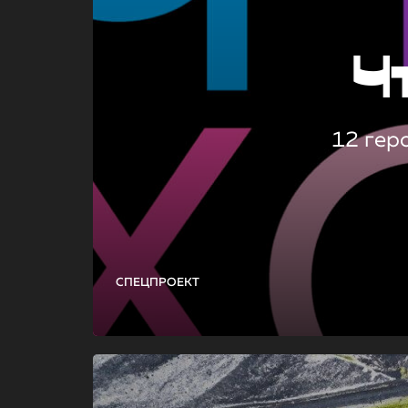
Ч
12 гер
СПЕЦПРОЕКТ