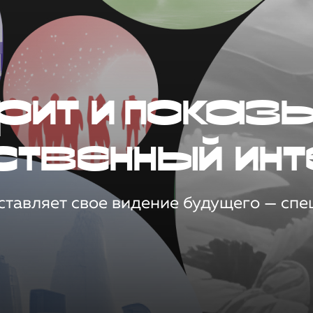
рит и показ
ственный инт
тавляет свое видение будущего — спец