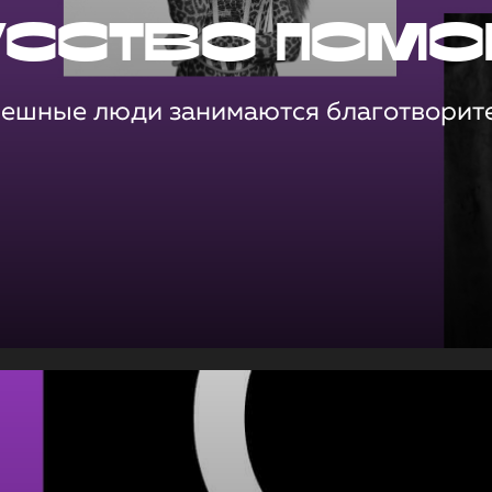
усство помо
пешные люди занимаются благотворит