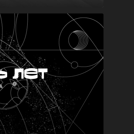
ь лет