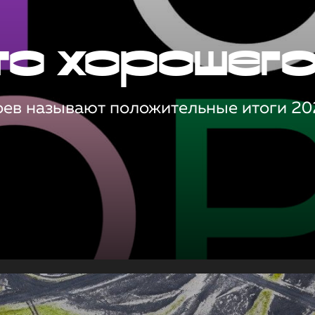
то хорошег
оев называют положительные итоги 20