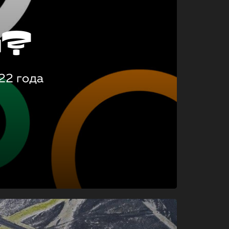
о?
22 года