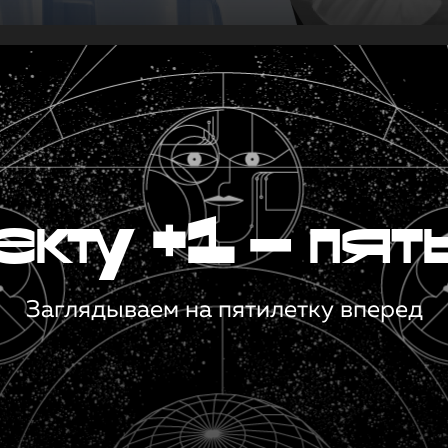
кту +1 — пят
Заглядываем на пятилетку вперед