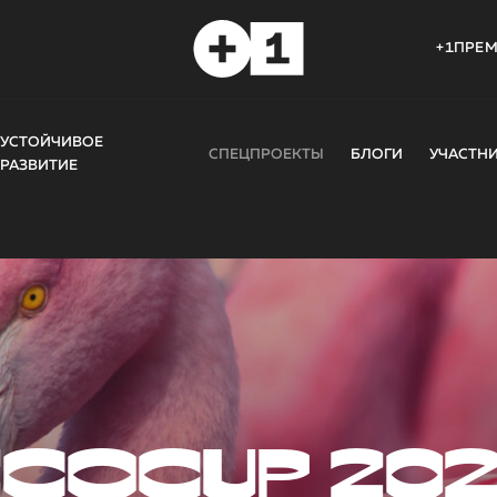
+1ПРЕ
УСТОЙЧИВОЕ
СПЕЦПРОЕКТЫ
БЛОГИ
УЧАСТН
РАЗВИТИЕ
COCUP 20