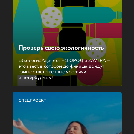
Проверь свою экологичность
«ЭкологиZAция» от +1ГОРОД и ZAVTRA —
это квест, в котором до финиша дойдут
самые ответственные москвичи
и петербуржцы!
СПЕЦПРОЕКТ