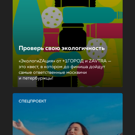
Проверь свою экологичность
«ЭкологиZAция» от +1ГОРОД и ZAVTRA —
это квест, в котором до финиша дойдут
самые ответственные москвичи
и петербуржцы!
СПЕЦПРОЕКТ