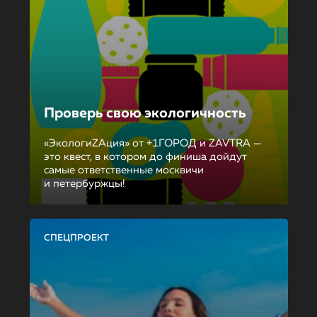
Проверь свою экологичность
«ЭкологиZAция» от +1ГОРОД и ZAVTRA —
это квест, в котором до финиша дойдут
самые ответственные москвичи
и петербуржцы!
СПЕЦПРОЕКТ