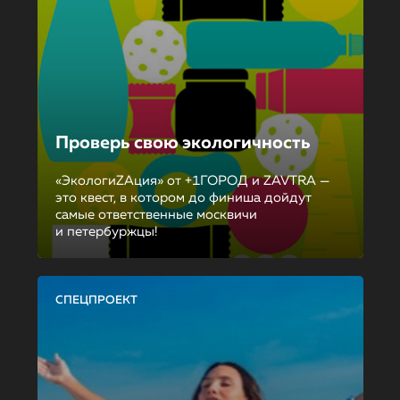
Проверь свою экологичность
«ЭкологиZAция» от +1ГОРОД и ZAVTRA —
это квест, в котором до финиша дойдут
самые ответственные москвичи
и петербуржцы!
СПЕЦПРОЕКТ