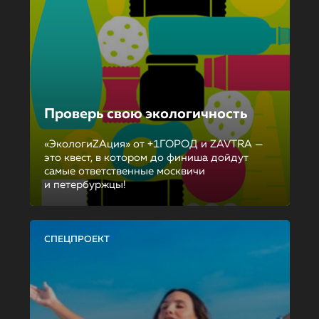
Проверь свою экологичность
«ЭкологиZAция» от +1ГОРОД и ZAVTRA —
это квест, в котором до финиша дойдут
самые ответственные москвичи
и петербуржцы!
СПЕЦПРОЕКТ