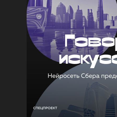
Гово
искус
Нейросеть Сбера предс
СПЕЦПРОЕКТ