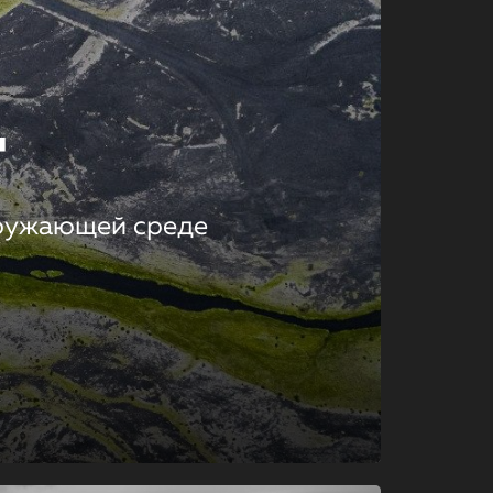
т
кружающей среде