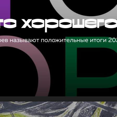
то хорошег
оев называют положительные итоги 20