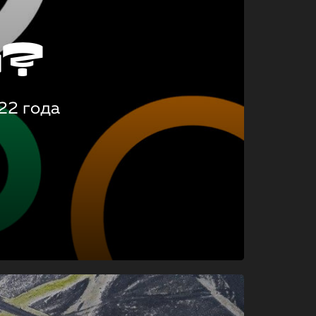
о?
22 года