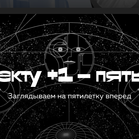
кту +1 — пят
Заглядываем на пятилетку вперед