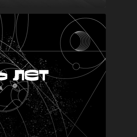
ь лет