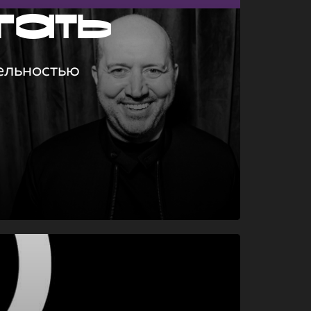
гать
ельностью