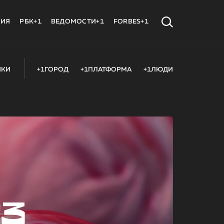
МИЯ
РБК+1
ВЕДОМОСТИ+1
FORBES+1
ИКИ
+1ГОРОД
+1ПЛАТФОРМА
+1ЛЮДИ
23