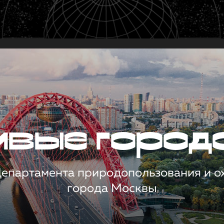
чивые город
 Департамента природопользования и 
города Москвы