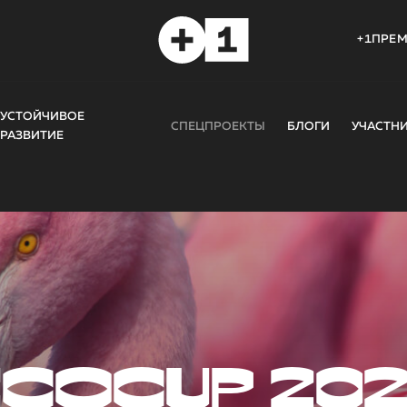
+1ПРЕ
УСТОЙЧИВОЕ
СПЕЦПРОЕКТЫ
БЛОГИ
УЧАСТН
РАЗВИТИЕ
COCUP 20