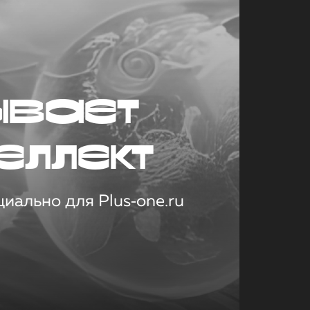
ывает
еллект
иально для Plus‑one.ru