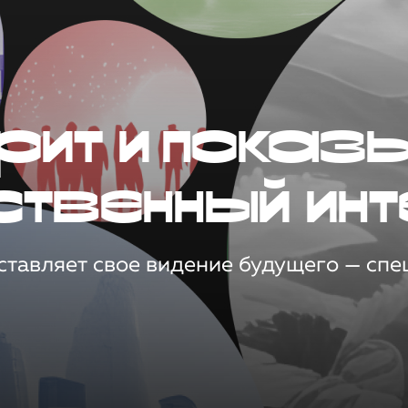
рит и показ
ственный инт
тавляет свое видение будущего — спец