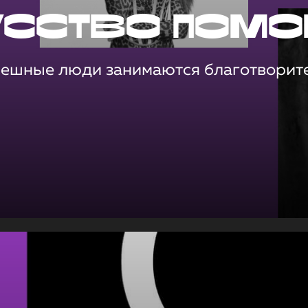
усство помо
пешные люди занимаются благотворит