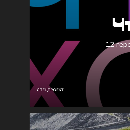
Ч
12 гер
СПЕЦПРОЕКТ