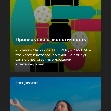
Проверь свою экологичность
«ЭкологиZAция» от +1ГОРОД и ZAVTRA —
это квест, в котором до финиша дойдут
самые ответственные москвичи
и петербуржцы!
СПЕЦПРОЕКТ