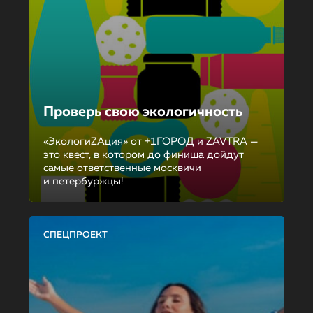
Проверь свою экологичность
«ЭкологиZAция» от +1ГОРОД и ZAVTRA —
это квест, в котором до финиша дойдут
самые ответственные москвичи
и петербуржцы!
СПЕЦПРОЕКТ