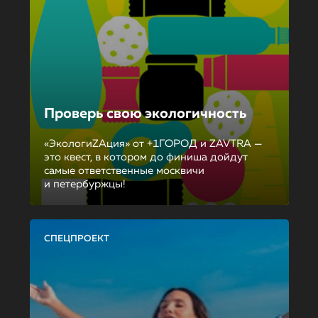
Проверь свою экологичность
«ЭкологиZAция» от +1ГОРОД и ZAVTRA —
это квест, в котором до финиша дойдут
самые ответственные москвичи
и петербуржцы!
СПЕЦПРОЕКТ