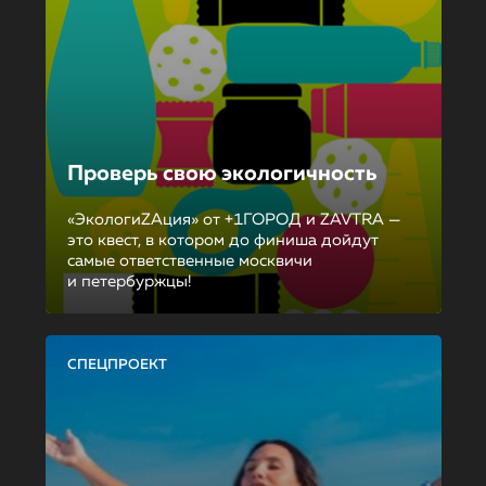
Проверь свою экологичность
«ЭкологиZAция» от +1ГОРОД и ZAVTRA —
это квест, в котором до финиша дойдут
самые ответственные москвичи
и петербуржцы!
СПЕЦПРОЕКТ