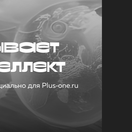
ывает
еллект
иально для Plus‑one.ru