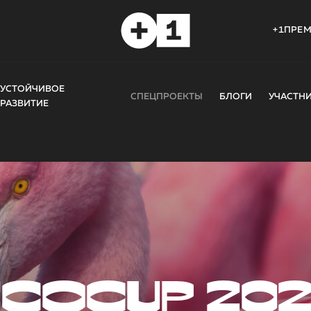
+1ПРЕ
УСТОЙЧИВОЕ
СПЕЦПРОЕКТЫ
БЛОГИ
УЧАСТН
РАЗВИТИЕ
COCUP 20