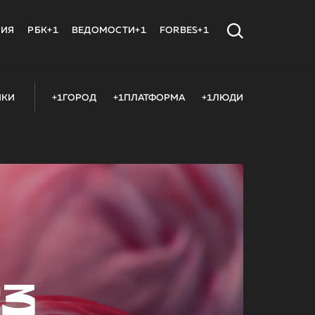
МИЯ
РБК+1
ВЕДОМОСТИ+1
FORBES+1
ИКИ
+1ГОРОД
+1ПЛАТФОРМА
+1ЛЮДИ
23