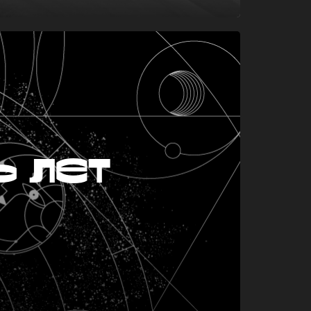
ь лет