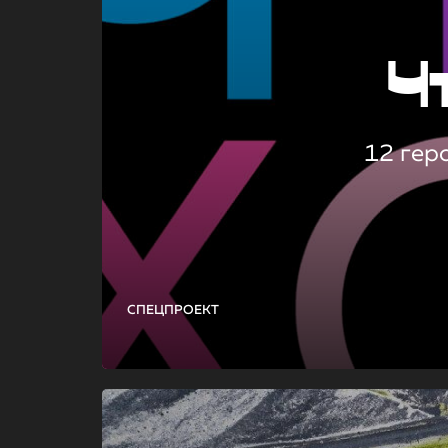
Ч
12 гер
СПЕЦПРОЕКТ