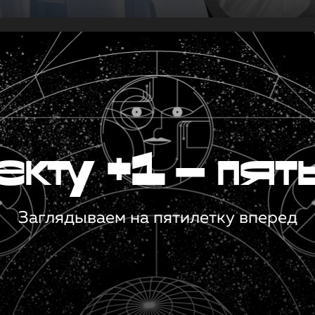
кту +1 — пят
Заглядываем на пятилетку вперед