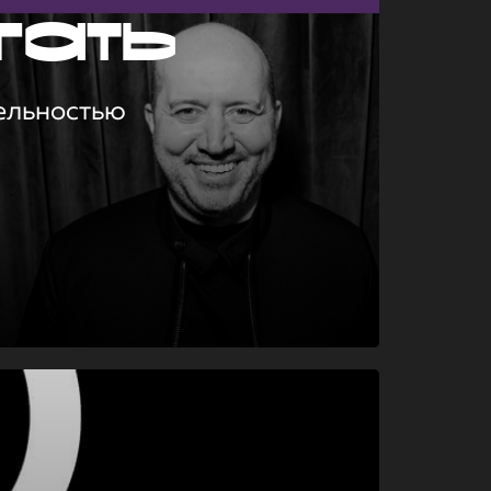
гать
ельностью