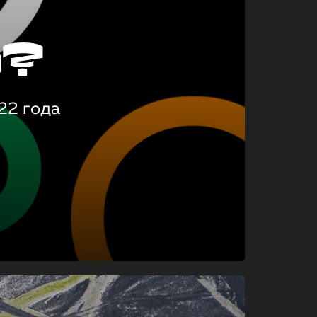
о?
22 года