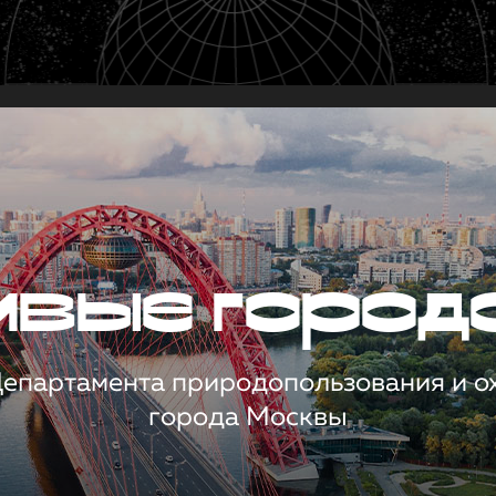
чивые город
 Департамента природопользования и 
города Москвы