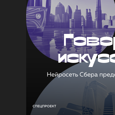
Гово
искус
Нейросеть Сбера предс
СПЕЦПРОЕКТ