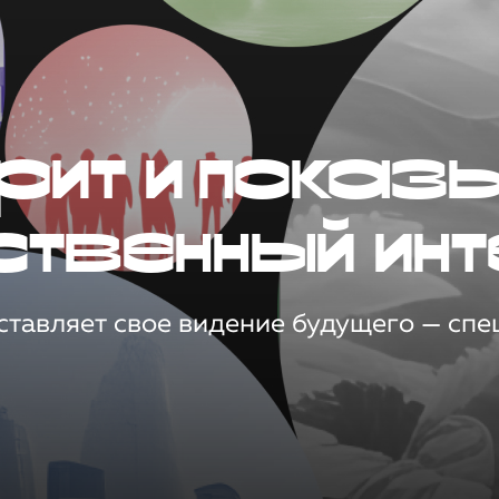
рит и показ
ственный инт
тавляет свое видение будущего — спец