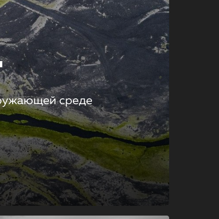
т
кружающей среде