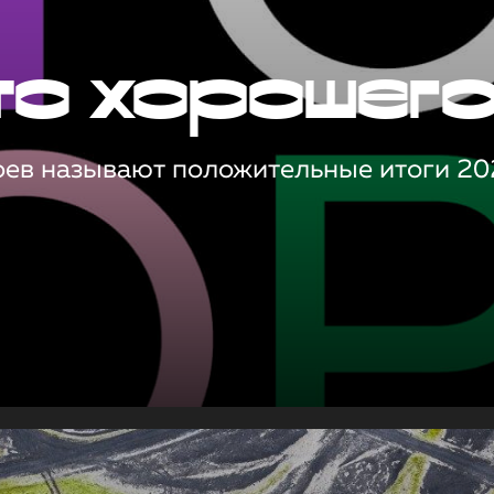
то хорошег
оев называют положительные итоги 20