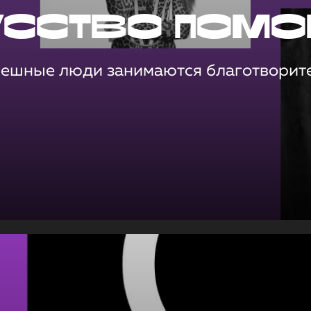
усство помо
пешные люди занимаются благотворит