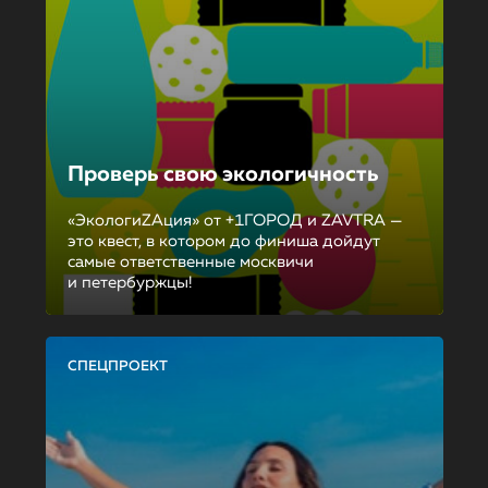
Проверь свою экологичность
«ЭкологиZAция» от +1ГОРОД и ZAVTRA —
это квест, в котором до финиша дойдут
самые ответственные москвичи
и петербуржцы!
СПЕЦПРОЕКТ