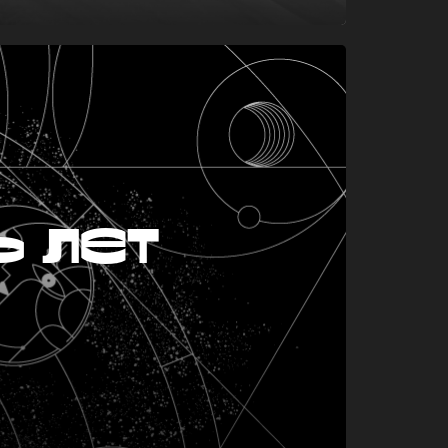
ь лет