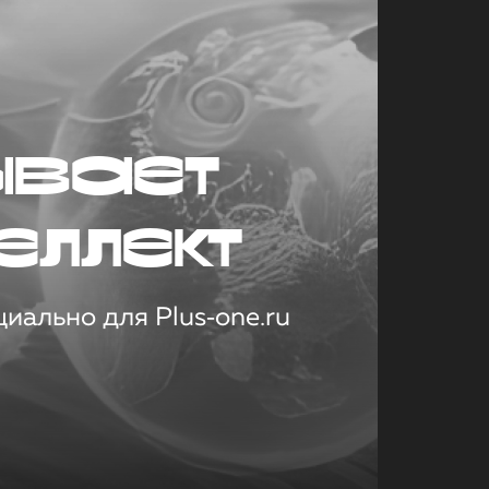
ывает
еллект
иально для Plus‑one.ru