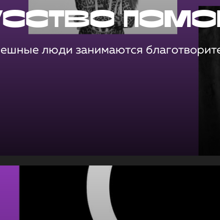
усство помо
пешные люди занимаются благотворит