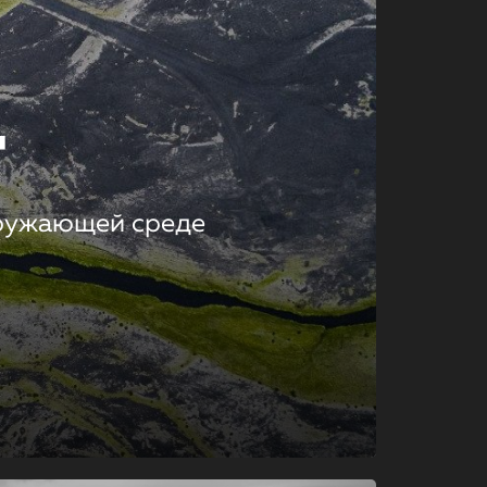
т
кружающей среде