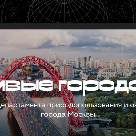
чивые город
 Департамента природопользования и 
города Москвы