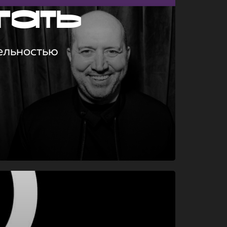
гать
ельностью