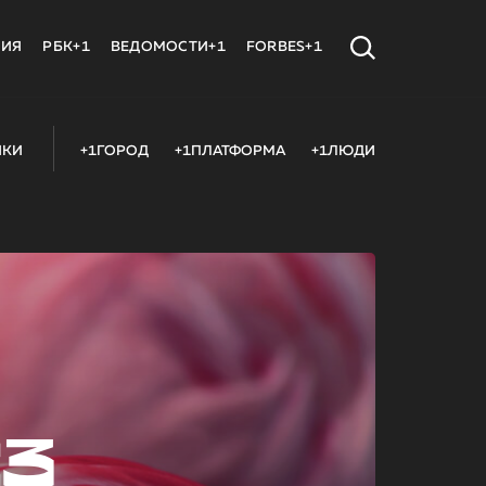
МИЯ
РБК+1
ВЕДОМОСТИ+1
FORBES+1
ИКИ
+1ГОРОД
+1ПЛАТФОРМА
+1ЛЮДИ
23