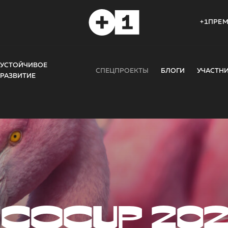
+1ПРЕ
УСТОЙЧИВОЕ
СПЕЦПРОЕКТЫ
БЛОГИ
УЧАСТН
РАЗВИТИЕ
COCUP 20