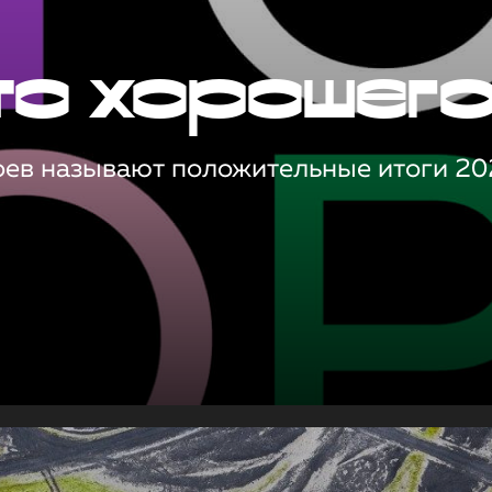
то хорошег
оев называют положительные итоги 20