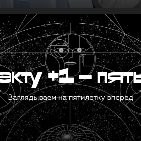
кту +1 — пят
Заглядываем на пятилетку вперед