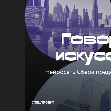
Гово
искус
Нейросеть Сбера предс
СПЕЦПРОЕКТ