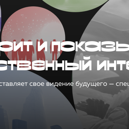
рит и показ
ственный инт
тавляет свое видение будущего — спец