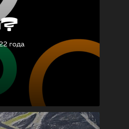
о?
22 года