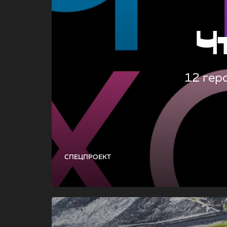
Ч
12 гер
СПЕЦПРОЕКТ