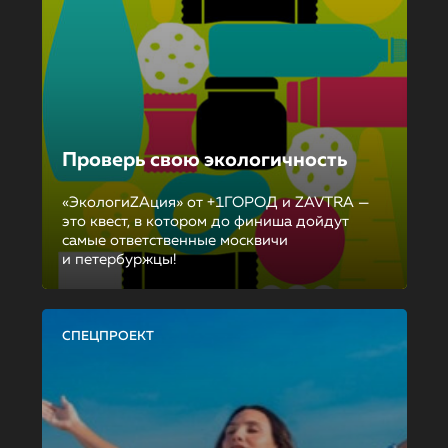
Проверь свою экологичность
«ЭкологиZAция» от +1ГОРОД и ZAVTRA —
это квест, в котором до финиша дойдут
самые ответственные москвичи
и петербуржцы!
СПЕЦПРОЕКТ