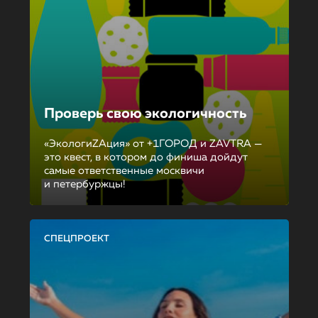
Проверь свою экологичность
«ЭкологиZAция» от +1ГОРОД и ZAVTRA —
это квест, в котором до финиша дойдут
самые ответственные москвичи
и петербуржцы!
СПЕЦПРОЕКТ