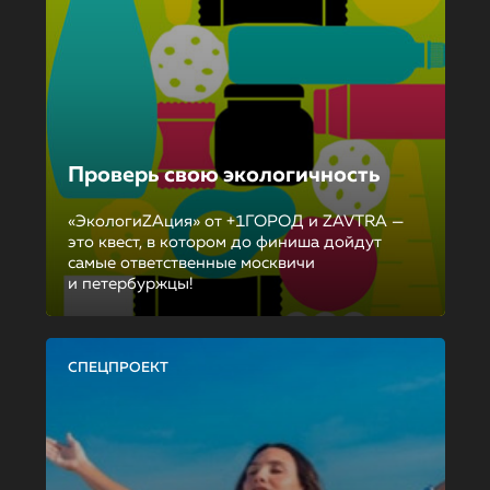
Проверь свою экологичность
«ЭкологиZAция» от +1ГОРОД и ZAVTRA —
это квест, в котором до финиша дойдут
самые ответственные москвичи
и петербуржцы!
СПЕЦПРОЕКТ