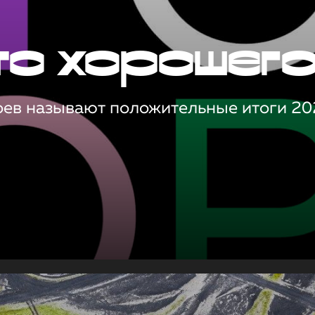
то хорошег
оев называют положительные итоги 20