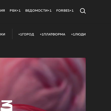
МИЯ
РБК+1
ВЕДОМОСТИ+1
FORBES+1
ИКИ
+1ГОРОД
+1ПЛАТФОРМА
+1ЛЮДИ
23