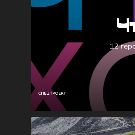
Ч
12 гер
СПЕЦПРОЕКТ