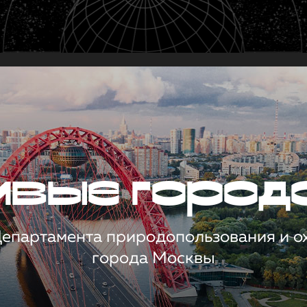
чивые город
 Департамента природопользования и 
города Москвы