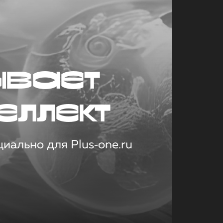
ывает
еллект
иально для Plus‑one.ru