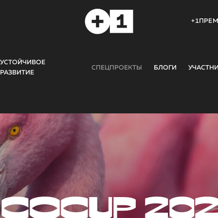
+1ПРЕ
УСТОЙЧИВОЕ
СПЕЦПРОЕКТЫ
БЛОГИ
УЧАСТН
РАЗВИТИЕ
COCUP 20