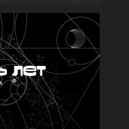
ь лет