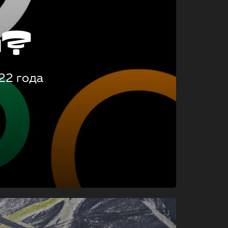
о?
22 года