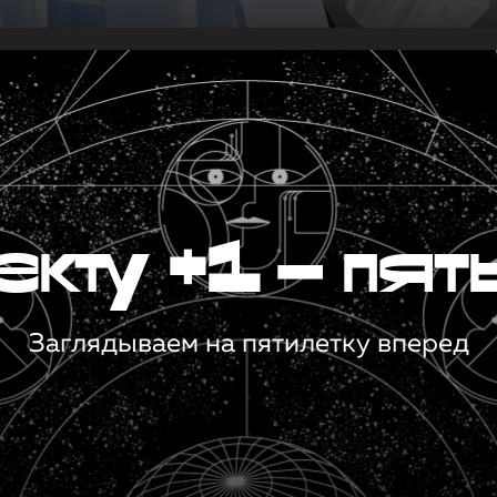
кту +1 — пят
Заглядываем на пятилетку вперед