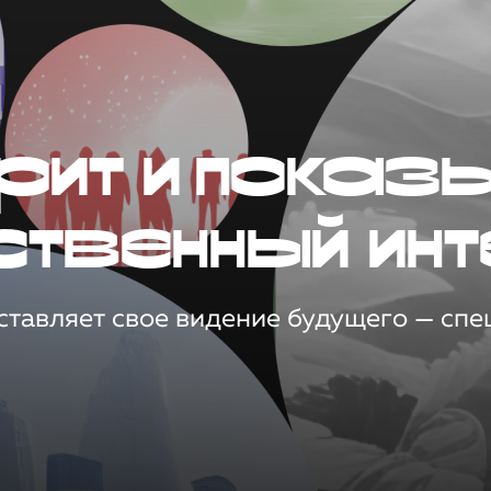
рит и показ
ственный инт
тавляет свое видение будущего — спец