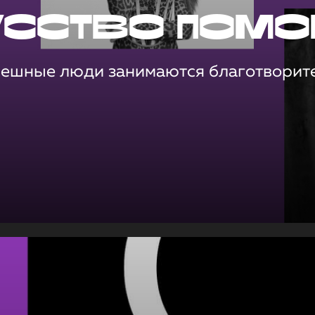
усство помо
пешные люди занимаются благотворит