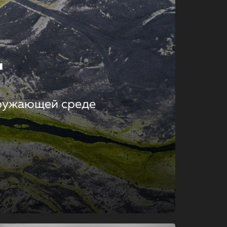
т
кружающей среде