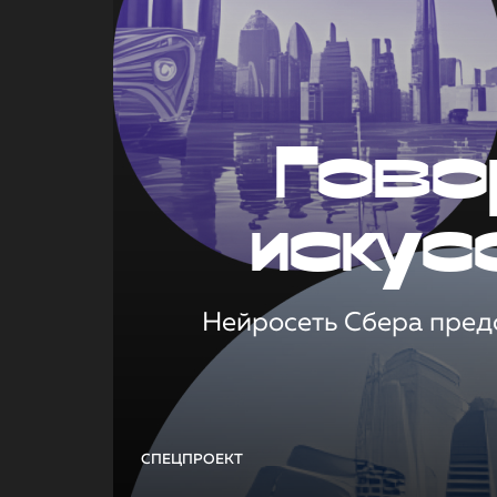
Гово
искус
Нейросеть Сбера предс
СПЕЦПРОЕКТ