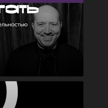
гать
ельностью