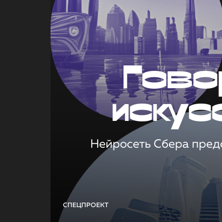
Гово
искус
Нейросеть Сбера предс
СПЕЦПРОЕКТ