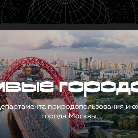
чивые город
 Департамента природопользования и 
города Москвы