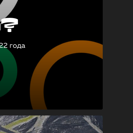
о?
22 года