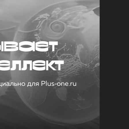
ывает
еллект
иально для Plus‑one.ru