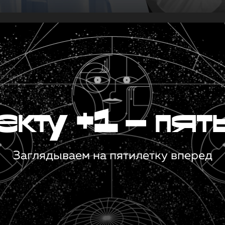
кту +1 — пят
Заглядываем на пятилетку вперед