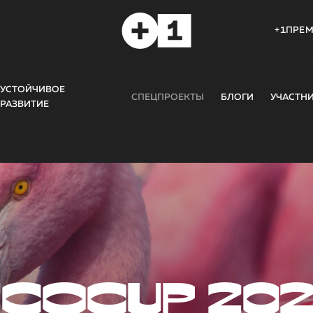
+1ПРЕ
УСТОЙЧИВОЕ
СПЕЦПРОЕКТЫ
БЛОГИ
УЧАСТН
РАЗВИТИЕ
COCUP 20