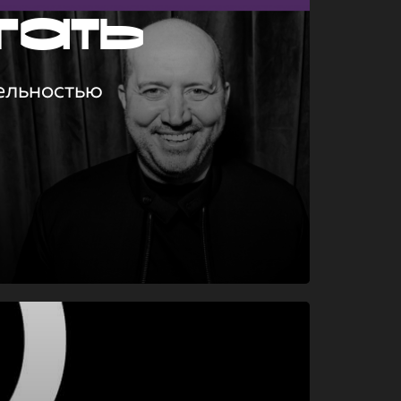
гать
ельностью