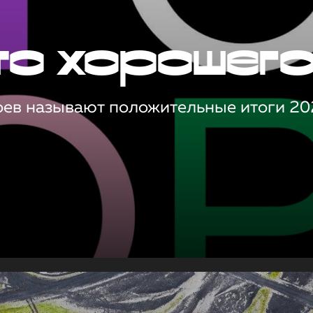
то хорошег
оев называют положительные итоги 20