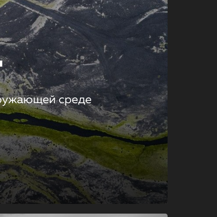
т
кружающей среде