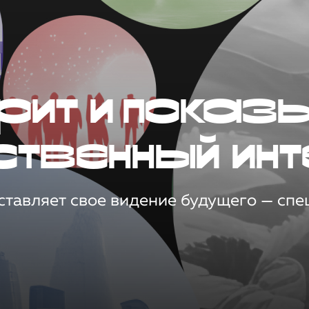
рит и показ
ственный инт
тавляет свое видение будущего — спец