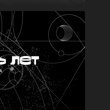
ь лет