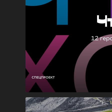
Ч
12 гер
СПЕЦПРОЕКТ