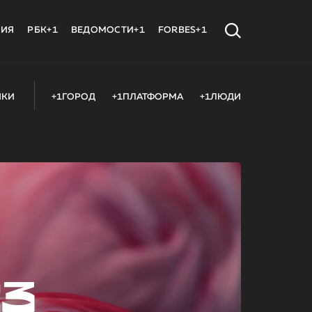
МИЯ
РБК+1
ВЕДОМОСТИ+1
FORBES+1
ИКИ
+1ГОРОД
+1ПЛАТФОРМА
+1ЛЮДИ
23