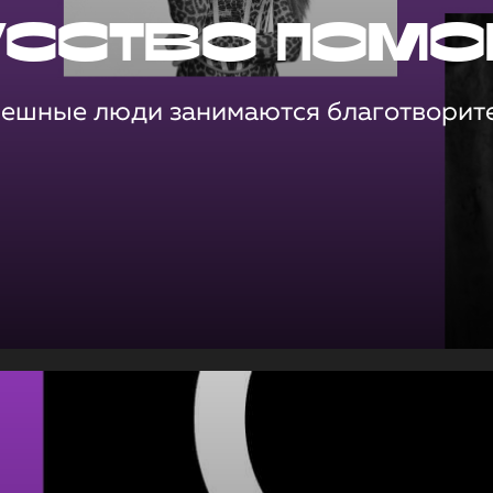
усство помо
пешные люди занимаются благотворит