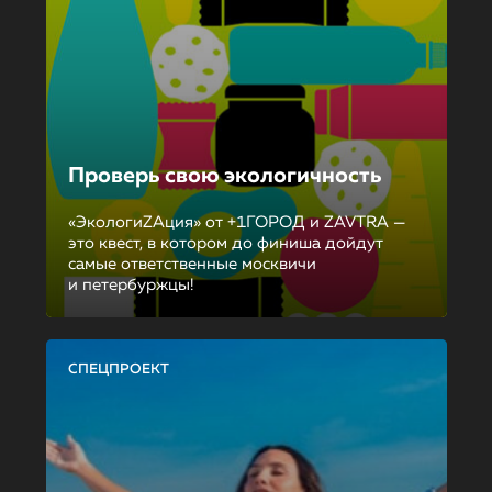
Проверь свою экологичность
«ЭкологиZAция» от +1ГОРОД и ZAVTRA —
это квест, в котором до финиша дойдут
самые ответственные москвичи
и петербуржцы!
СПЕЦПРОЕКТ