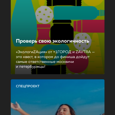
Проверь свою экологичность
«ЭкологиZAция» от +1ГОРОД и ZAVTRA —
это квест, в котором до финиша дойдут
самые ответственные москвичи
и петербуржцы!
СПЕЦПРОЕКТ