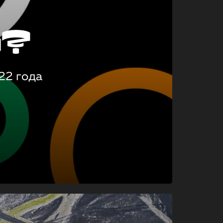
о?
22 года