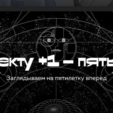
кту +1 — пят
Заглядываем на пятилетку вперед