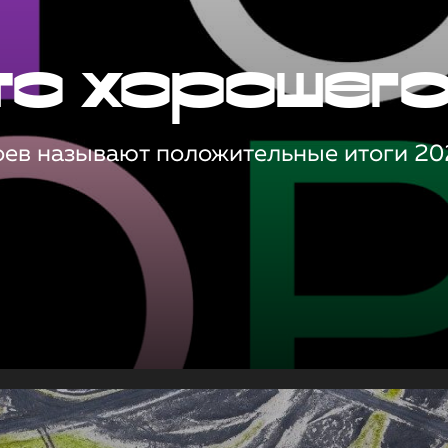
то хорошег
оев называют положительные итоги 20