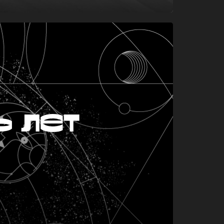
ь лет