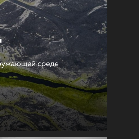
т
кружающей среде