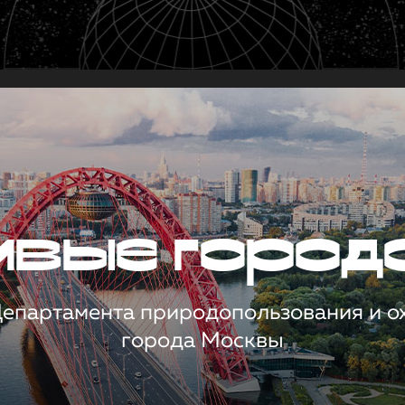
чивые город
 Департамента природопользования и 
города Москвы