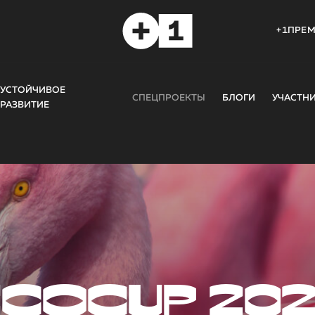
+1ПРЕ
УСТОЙЧИВОЕ
СПЕЦПРОЕКТЫ
БЛОГИ
УЧАСТН
РАЗВИТИЕ
COCUP 20