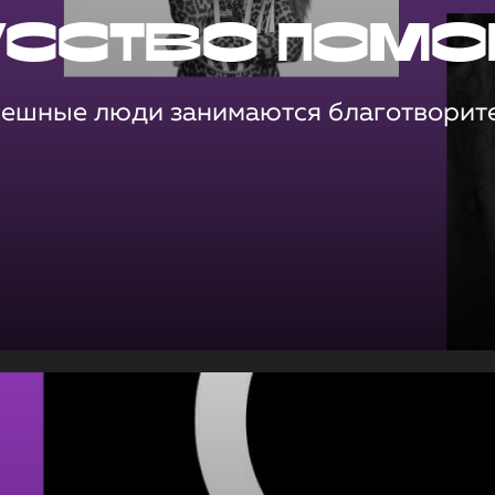
усство помо
пешные люди занимаются благотворит