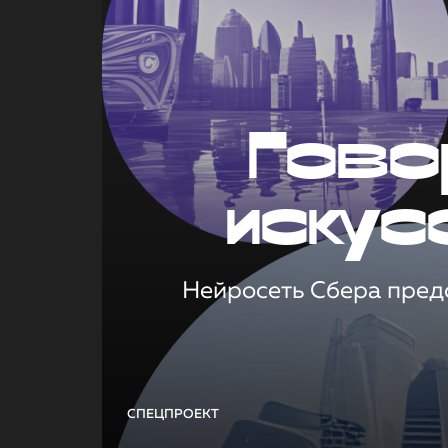
Гово
искус
Нейросеть Сбера предс
СПЕЦПРОЕКТ