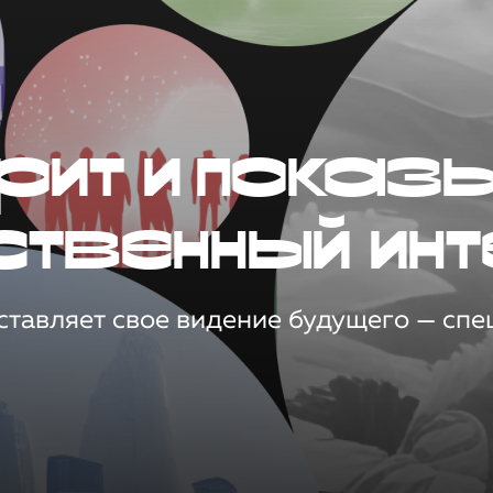
рит и показ
ственный инт
тавляет свое видение будущего — спец