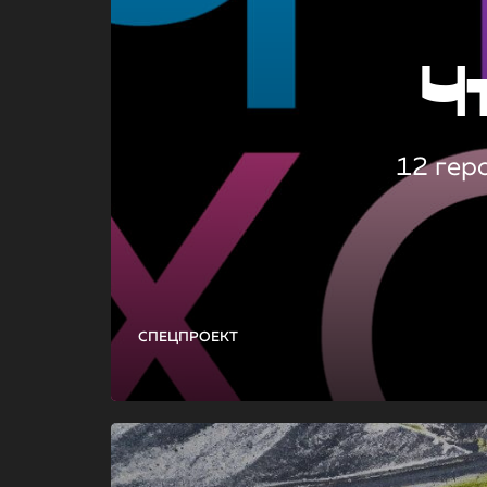
Ч
12 гер
СПЕЦПРОЕКТ