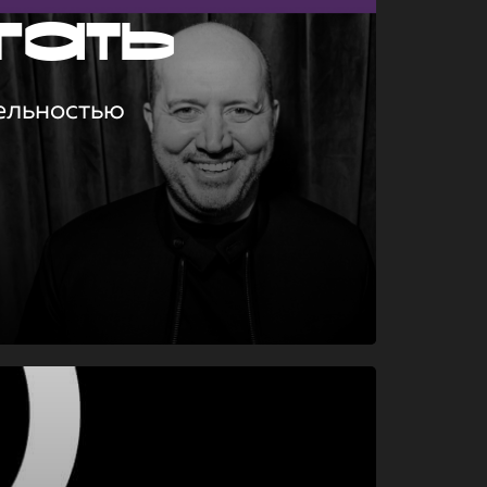
гать
ельностью