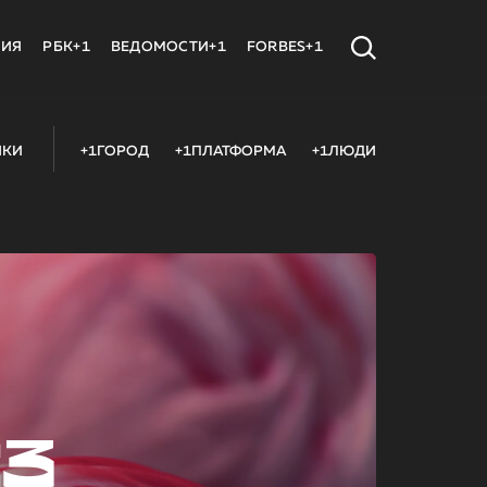
МИЯ
РБК+1
ВЕДОМОСТИ+1
FORBES+1
ИКИ
+1ГОРОД
+1ПЛАТФОРМА
+1ЛЮДИ
23