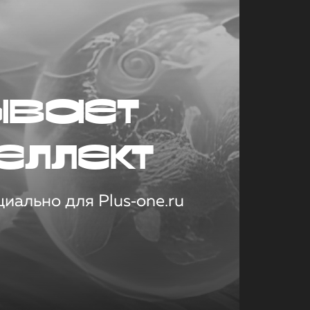
ывает
еллект
иально для Plus‑one.ru