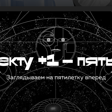
кту +1 — пят
Заглядываем на пятилетку вперед