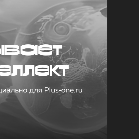
ывает
еллект
иально для Plus‑one.ru