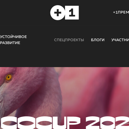
+1ПРЕ
УСТОЙЧИВОЕ
СПЕЦПРОЕКТЫ
БЛОГИ
УЧАСТН
РАЗВИТИЕ
COCUP 20