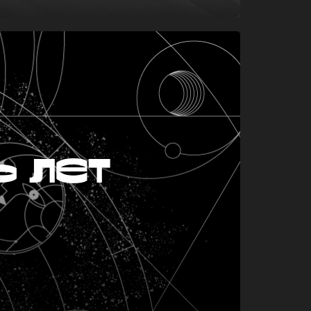
ь лет