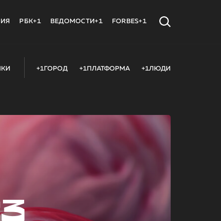
МИЯ
РБК+1
ВЕДОМОСТИ+1
FORBES+1
ИКИ
+1ГОРОД
+1ПЛАТФОРМА
+1ЛЮДИ
23