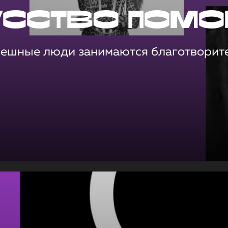
усство помо
пешные люди занимаются благотворит