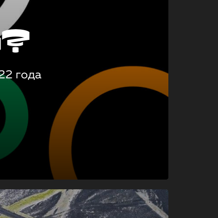
о?
22 года