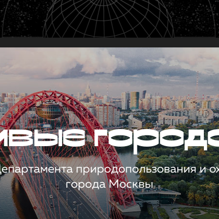
чивые город
 Департамента природопользования и 
города Москвы