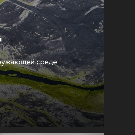
т
кружающей среде