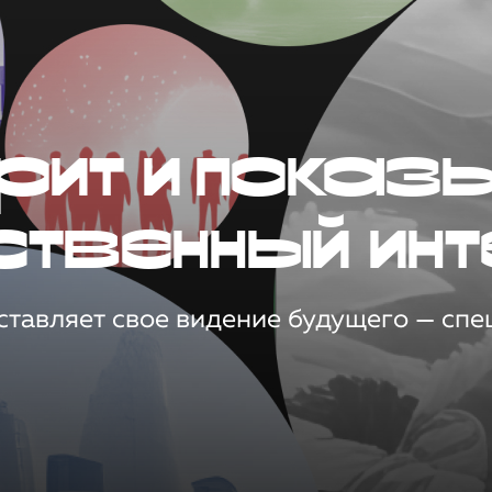
рит и показ
ственный инт
тавляет свое видение будущего — спец