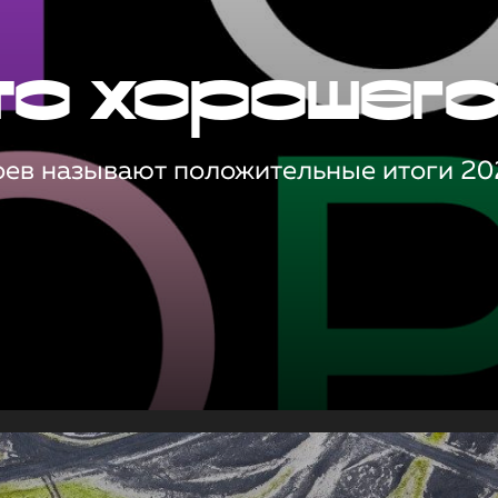
то хорошег
оев называют положительные итоги 20