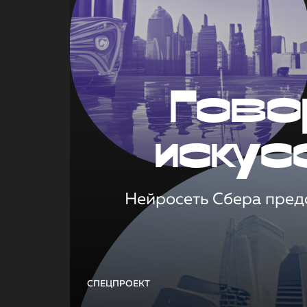
Гово
искус
Нейросеть Сбера предс
СПЕЦПРОЕКТ