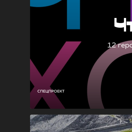
Ч
12 гер
СПЕЦПРОЕКТ