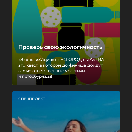
Проверь свою экологичность
«ЭкологиZAция» от +1ГОРОД и ZAVTRA —
это квест, в котором до финиша дойдут
самые ответственные москвичи
и петербуржцы!
СПЕЦПРОЕКТ