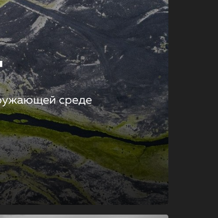
т
кружающей среде