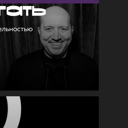
гать
ельностью