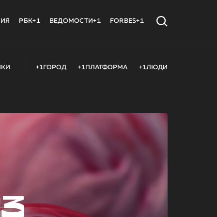
МИЯ
РБК+1
ВЕДОМОСТИ+1
FORBES+1
ИКИ
+1ГОРОД
+1ПЛАТФОРМА
+1ЛЮДИ
23