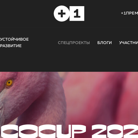
+1ПРЕ
УСТОЙЧИВОЕ
СПЕЦПРОЕКТЫ
БЛОГИ
УЧАСТН
РАЗВИТИЕ
COCUP 20