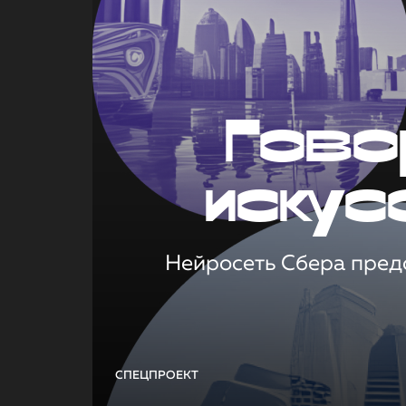
Гово
искус
Нейросеть Сбера предс
СПЕЦПРОЕКТ