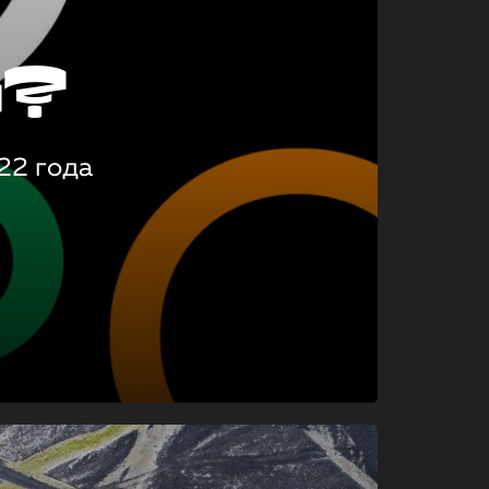
о?
22 года