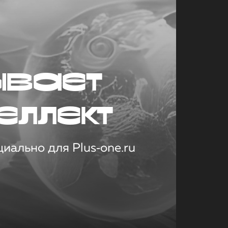
ывает
еллект
иально для Plus‑one.ru