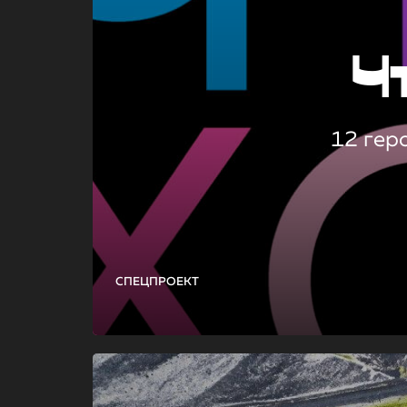
Ч
12 гер
СПЕЦПРОЕКТ