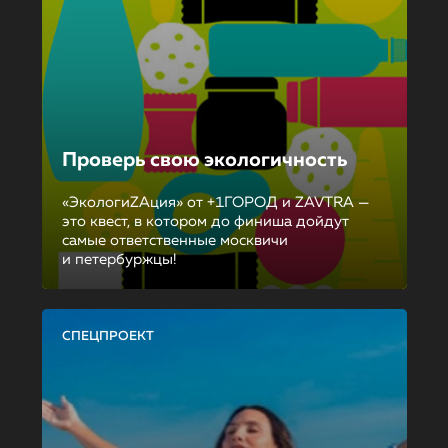
Проверь свою экологичность
«ЭкологиZAция» от +1ГОРОД и ZAVTRA —
это квест, в котором до финиша дойдут
самые ответственные москвичи
и петербуржцы!
СПЕЦПРОЕКТ