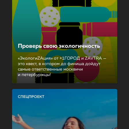
Проверь свою экологичность
«ЭкологиZAция» от +1ГОРОД и ZAVTRA —
это квест, в котором до финиша дойдут
самые ответственные москвичи
и петербуржцы!
СПЕЦПРОЕКТ