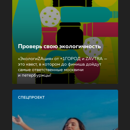
Проверь свою экологичность
«ЭкологиZAция» от +1ГОРОД и ZAVTRA —
это квест, в котором до финиша дойдут
самые ответственные москвичи
и петербуржцы!
СПЕЦПРОЕКТ