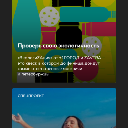
Проверь свою экологичность
«ЭкологиZAция» от +1ГОРОД и ZAVTRA —
это квест, в котором до финиша дойдут
самые ответственные москвичи
и петербуржцы!
СПЕЦПРОЕКТ