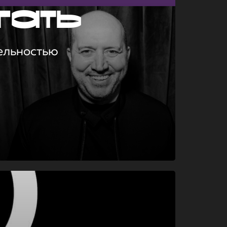
гать
ельностью