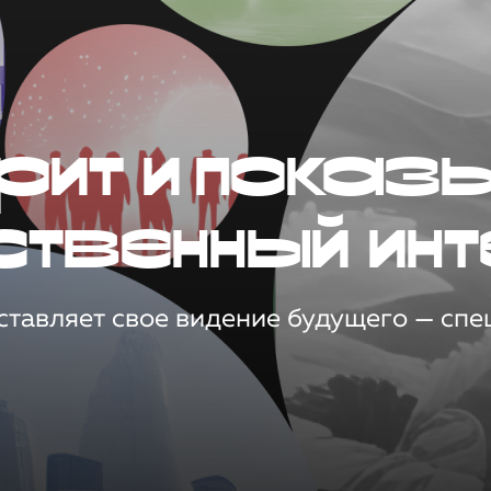
рит и показ
ственный инт
тавляет свое видение будущего — спец