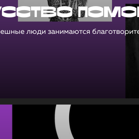
усство помо
пешные люди занимаются благотворит