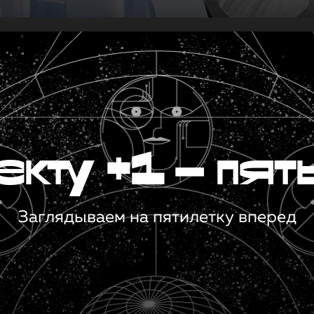
кту +1 — пят
Заглядываем на пятилетку вперед