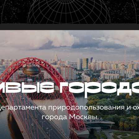
чивые город
 Департамента природопользования и 
города Москвы