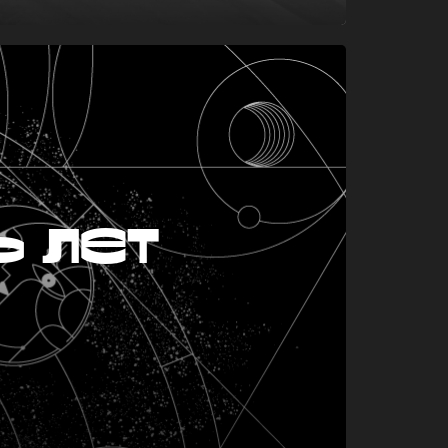
ь лет