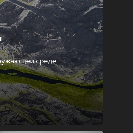
т
кружающей среде