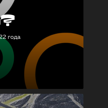
о?
22 года