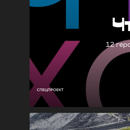
Ч
12 гер
СПЕЦПРОЕКТ