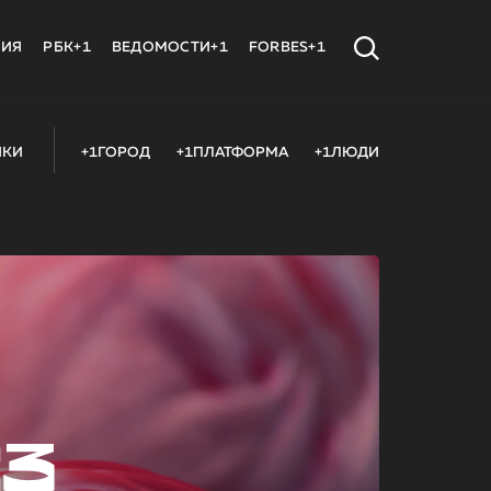
МИЯ
РБК+1
ВЕДОМОСТИ+1
FORBES+1
ИКИ
+1ГОРОД
+1ПЛАТФОРМА
+1ЛЮДИ
23