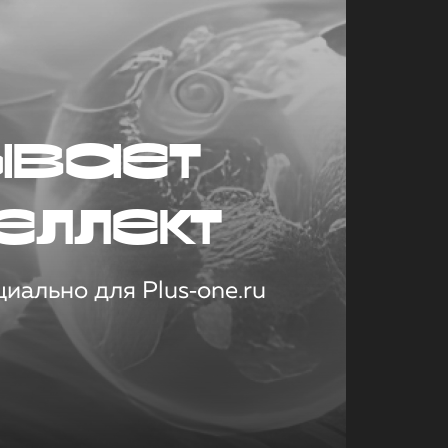
ывает
еллект
иально для Plus‑one.ru