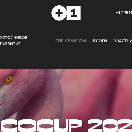
+1ПРЕ
УСТОЙЧИВОЕ
СПЕЦПРОЕКТЫ
БЛОГИ
УЧАСТН
РАЗВИТИЕ
COCUP 20