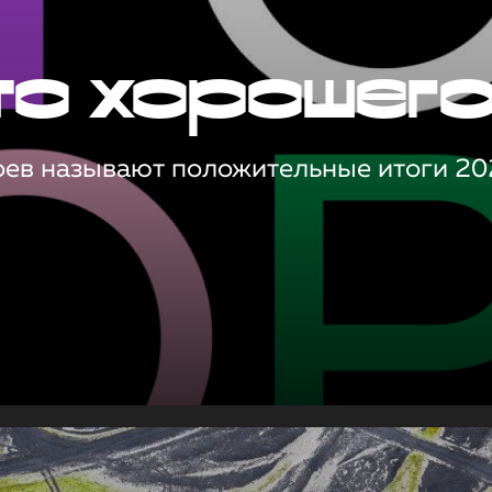
то хорошег
оев называют положительные итоги 20