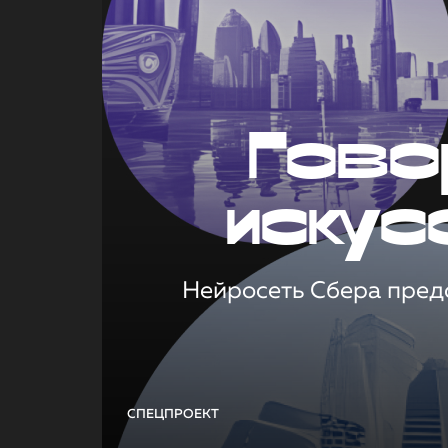
Гово
искус
Нейросеть Сбера предс
СПЕЦПРОЕКТ