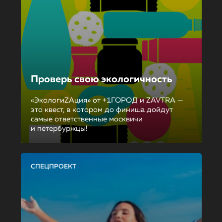
Проверь свою экологичность
«ЭкологиZAция» от +1ГОРОД и ZAVTRA —
это квест, в котором до финиша дойдут
самые ответственные москвичи
и петербуржцы!
СПЕЦПРОЕКТ