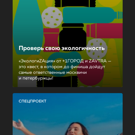
Проверь свою экологичность
«ЭкологиZAция» от +1ГОРОД и ZAVTRA —
это квест, в котором до финиша дойдут
самые ответственные москвичи
и петербуржцы!
СПЕЦПРОЕКТ