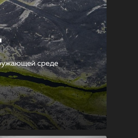
т
кружающей среде