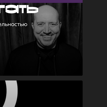
гать
ельностью