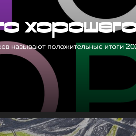
то хорошег
оев называют положительные итоги 20