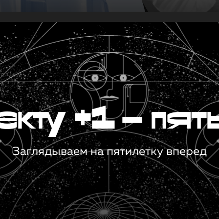
кту +1 — пят
Заглядываем на пятилетку вперед