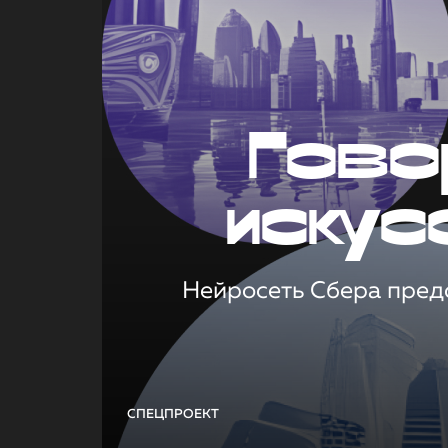
Гово
искус
Нейросеть Сбера предс
СПЕЦПРОЕКТ