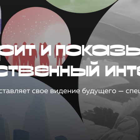
рит и показ
ственный инт
тавляет свое видение будущего — спец