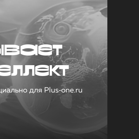
ывает
еллект
иально для Plus‑one.ru