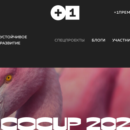
+1ПРЕ
УСТОЙЧИВОЕ
СПЕЦПРОЕКТЫ
БЛОГИ
УЧАСТН
РАЗВИТИЕ
COCUP 20