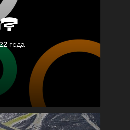
о?
22 года