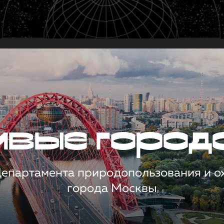
чивые город
 Департамента природопользования и 
города Москвы