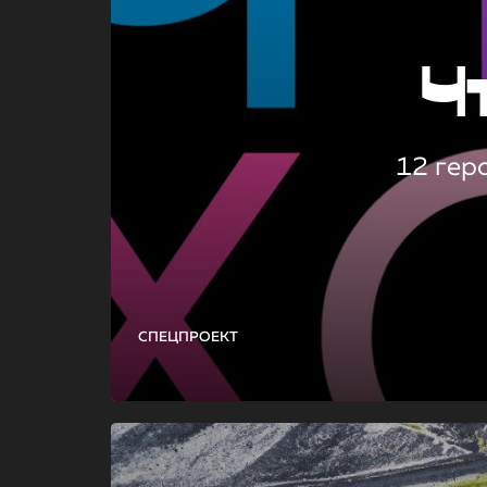
Ч
12 гер
СПЕЦПРОЕКТ