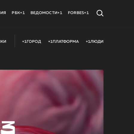
МИЯ
РБК+1
ВЕДОМОСТИ+1
FORBES+1
ИКИ
+1ГОРОД
+1ПЛАТФОРМА
+1ЛЮДИ
23