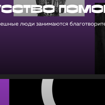
усство помо
пешные люди занимаются благотворит