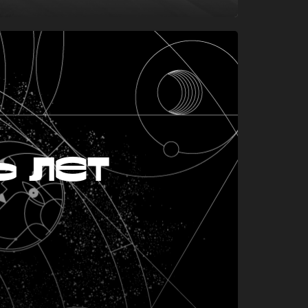
ь лет