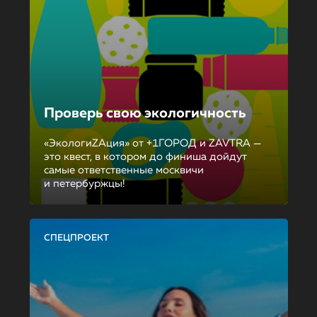
Проверь свою экологичность
«ЭкологиZAция» от +1ГОРОД и ZAVTRA —
это квест, в котором до финиша дойдут
самые ответственные москвичи
и петербуржцы!
СПЕЦПРОЕКТ