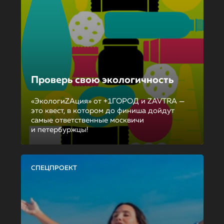
Проверь свою экологичность
«ЭкологиZAция» от +1ГОРОД и ZAVTRA —
это квест, в котором до финиша дойдут
самые ответственные москвичи
и петербуржцы!
СПЕЦПРОЕКТ