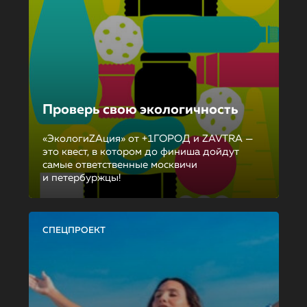
Проверь свою экологичность
«ЭкологиZAция» от +1ГОРОД и ZAVTRA —
это квест, в котором до финиша дойдут
самые ответственные москвичи
и петербуржцы!
СПЕЦПРОЕКТ