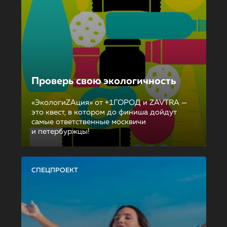
Проверь свою экологичность
«ЭкологиZAция» от +1ГОРОД и ZAVTRA —
это квест, в котором до финиша дойдут
самые ответственные москвичи
и петербуржцы!
СПЕЦПРОЕКТ