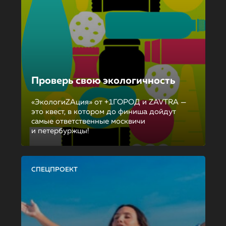
Проверь свою экологичность
«ЭкологиZAция» от +1ГОРОД и ZAVTRA —
это квест, в котором до финиша дойдут
самые ответственные москвичи
и петербуржцы!
СПЕЦПРОЕКТ