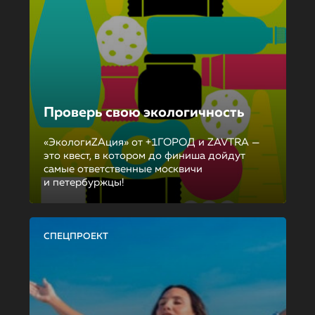
Проверь свою экологичность
«ЭкологиZAция» от +1ГОРОД и ZAVTRA —
это квест, в котором до финиша дойдут
самые ответственные москвичи
и петербуржцы!
СПЕЦПРОЕКТ