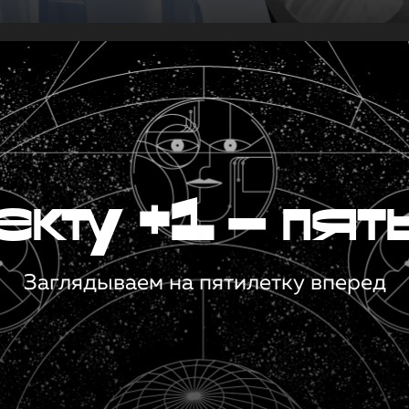
кту +1 — пят
Заглядываем на пятилетку вперед