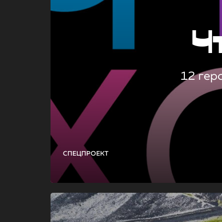
Ч
12 гер
СПЕЦПРОЕКТ