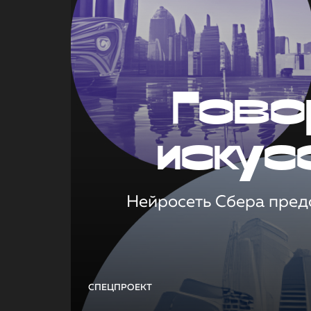
Гово
искус
Нейросеть Сбера предс
СПЕЦПРОЕКТ