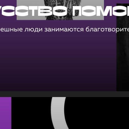
усство помо
пешные люди занимаются благотворит