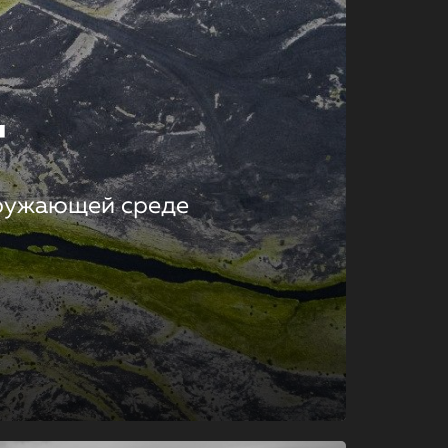
т
кружающей среде