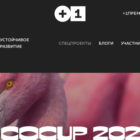
+1ПРЕ
УСТОЙЧИВОЕ
СПЕЦПРОЕКТЫ
БЛОГИ
УЧАСТН
РАЗВИТИЕ
COCUP 20