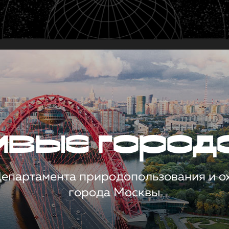
чивые город
 Департамента природопользования и 
города Москвы