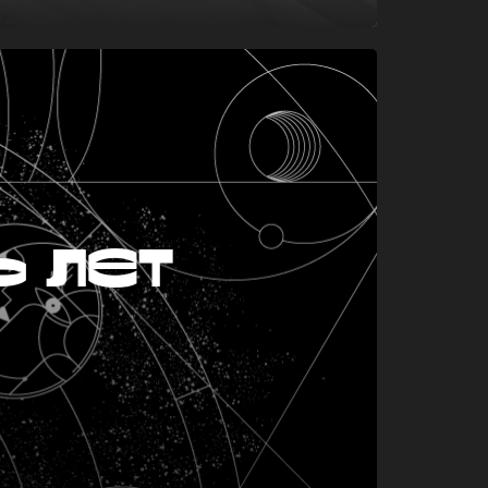
ь лет