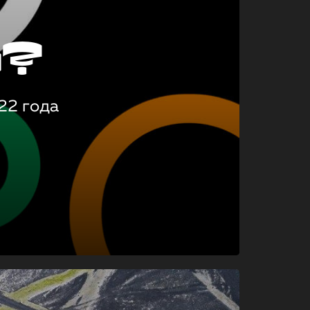
о?
22 года