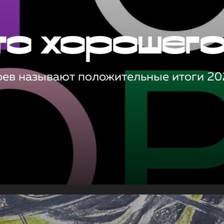
то хорошег
оев называют положительные итоги 20