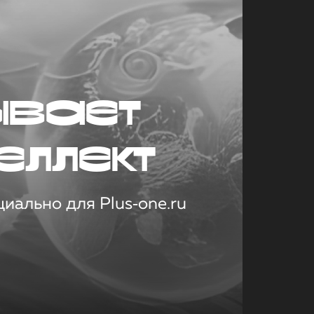
ывает
еллект
иально для Plus‑one.ru