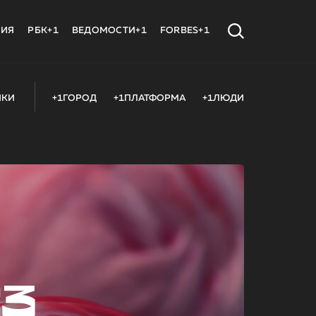
МИЯ
РБК+1
ВЕДОМОСТИ+1
FORBES+1
ИКИ
+1ГОРОД
+1ПЛАТФОРМА
+1ЛЮДИ
23