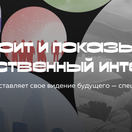
рит и показ
ственный инт
тавляет свое видение будущего — спец