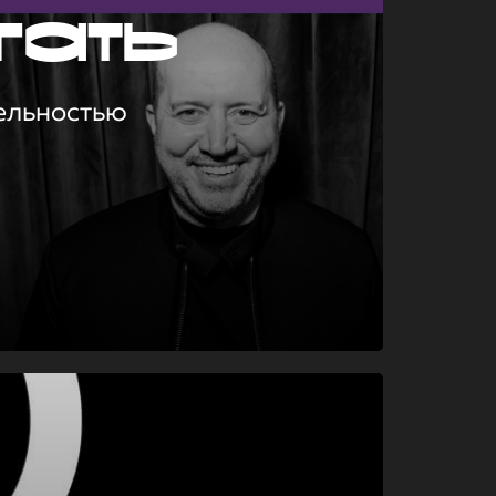
гать
ельностью