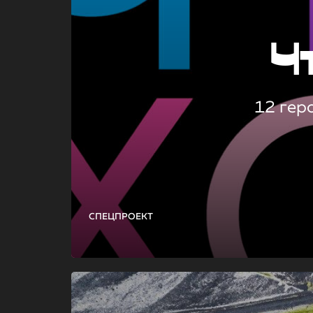
Ч
12 гер
СПЕЦПРОЕКТ