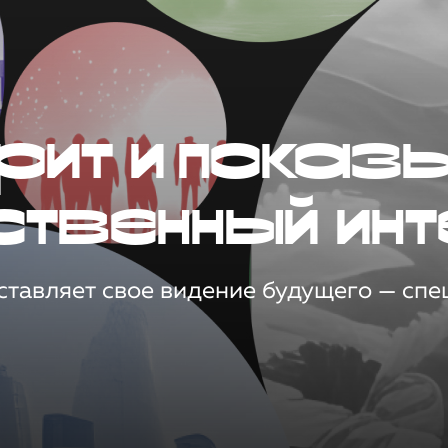
рит и показ
ственный инт
тавляет свое видение будущего — спец