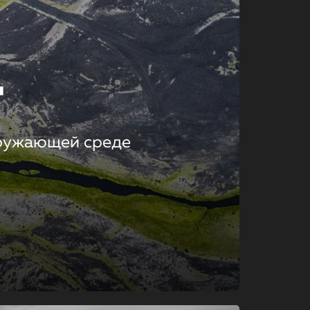
т
кружающей среде