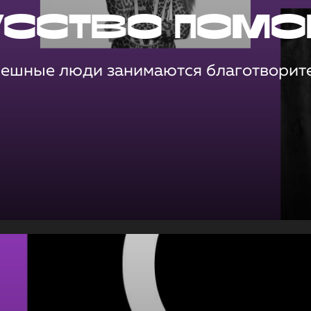
усство помо
пешные люди занимаются благотворит