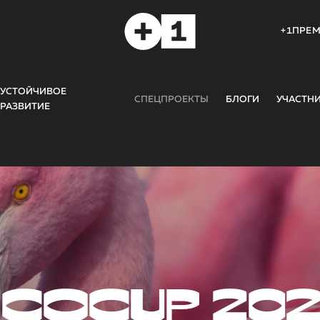
+1ПРЕ
УСТОЙЧИВОЕ
СПЕЦПРОЕКТЫ
БЛОГИ
УЧАСТН
РАЗВИТИЕ
COCUP 20