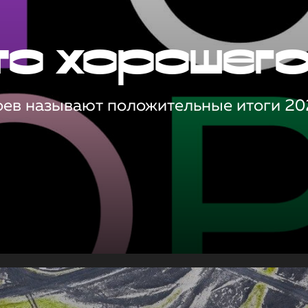
то хорошег
оев называют положительные итоги 20