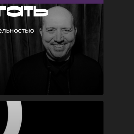
гать
ельностью