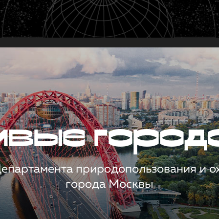
чивые город
 Департамента природопользования и 
города Москвы