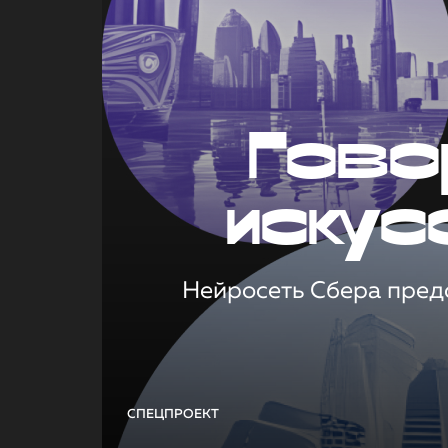
Гово
искус
Нейросеть Сбера предс
СПЕЦПРОЕКТ