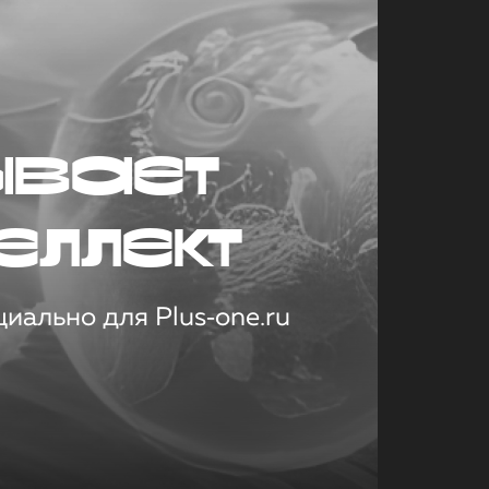
ывает
еллект
иально для Plus‑one.ru