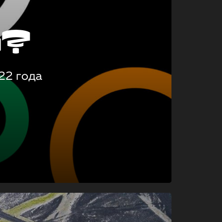
о?
22 года