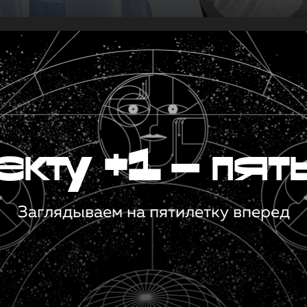
кту +1 — пят
Заглядываем на пятилетку вперед