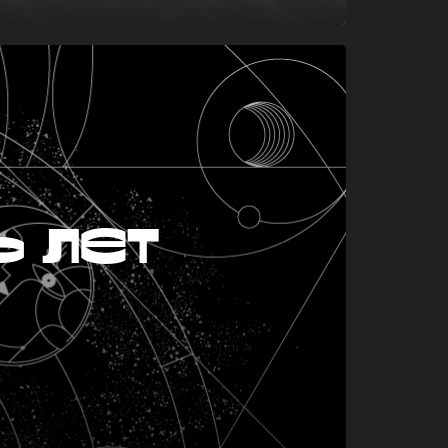
ь лет